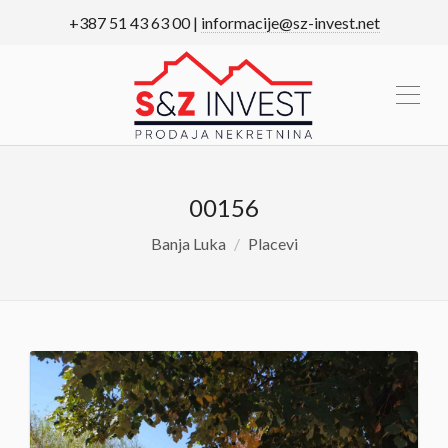
+387 51 43 63 00 |
informacije@sz-invest.net
00156
Banja Luka
Placevi