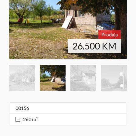
Prodaja
26.500
KM
00156
2
260 m