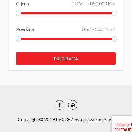
Cijena
0
KM
-
1.850.000
KM
2
2
Površina
0
m
-
53.571
m
Copyright © 2019 by C387. Sva prava zadržava.