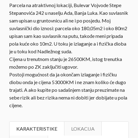
Parcela na atraktivnoj lokaciji, Bulevar Vojvode Stepe
Stepanovića 242 u naselju Ada, Banja Luka. Kao suvlasnik
sam upisan u gruntovnicu ali ne i po posjedu. Moj
suvlasnički dio iznosi: parcela oko 180,05m2 i oko 80m2
upisan sam kao suvlasnik na putu, takođe meni pripada
pola kuće oko 10m2. U toku je izlaganje a i fizička dioba
je u toku kod Nadležnog suda.
Cijena u trenutnom stanju je 26500KM, istog trenutka
možemo po ZK zaključiti ugovor.
Postoji mogućnost da ja okončam izlaganje i fizičku
diobu onda je cijena 53000KM i ne znam koliko će dugo
trajati. A ako kupite po sadašnjem stanju preuzimate na
sebe rizik ali bez rizika nema ni dobiti jer dobijate u pola
cijene.
KARAKTERISTIKE
LOKACIJA