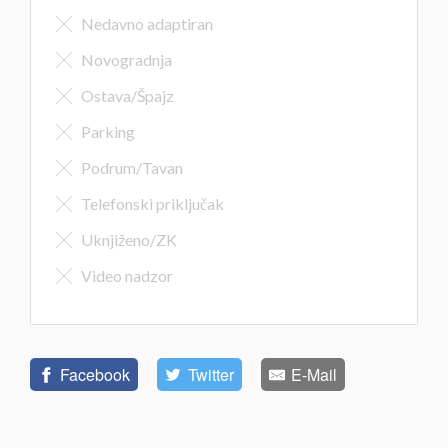
Nedavno adaptiran
Novogradnja
Ostava/Špajz
Parking
Podrum/Tavan
Telefonski priključak
Uknjiženo/ZK
Video nadzor
Facebook
Twitter
E-Mail