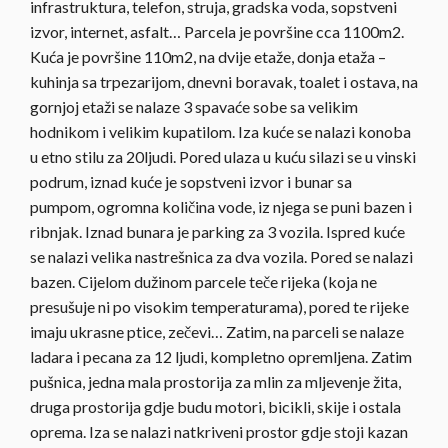
infrastruktura, telefon, struja, gradska voda, sopstveni
izvor, internet, asfalt… Parcela je površine cca 1100m2.
Kuća je površine 110m2, na dvije etaže, donja etaža –
kuhinja sa trpezarijom, dnevni boravak, toalet i ostava, na
gornjoj etaži se nalaze 3 spavaće sobe sa velikim
hodnikom i velikim kupatilom. Iza kuće se nalazi konoba
u etno stilu za 20ljudi. Pored ulaza u kuću silazi se u vinski
podrum, iznad kuće je sopstveni izvor i bunar sa
pumpom, ogromna količina vode, iz njega se puni bazen i
ribnjak. Iznad bunara je parking za 3 vozila. Ispred kuće
se nalazi velika nastrešnica za dva vozila. Pored se nalazi
bazen. Cijelom dužinom parcele teče rijeka
(koja ne
presušuje ni po visokim temperaturama)
, pored te rijeke
imaju ukrasne ptice, zečevi… Zatim, na parceli se nalaze
ladara i pecana za 12 ljudi, kompletno opremljena. Zatim
pušnica, jedna mala prostorija za mlin za mljevenje žita,
druga prostorija gdje budu motori, bicikli, skije i ostala
oprema. Iza se nalazi natkriveni prostor gdje stoji kazan