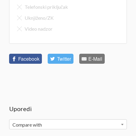
Telefonski priključak
Uknjiženo/ZK
Video nadzor
Facebook
Twitter
E-Mail
Uporedi
Compare with