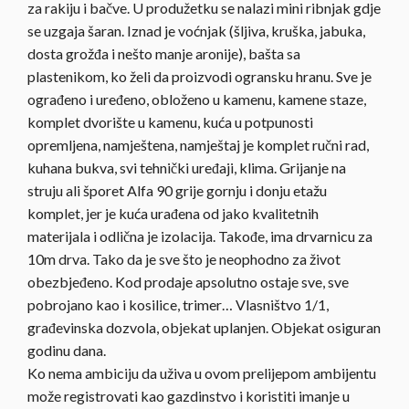
za rakiju i bačve. U produžetku se nalazi mini ribnjak gdje
se uzgaja šaran. Iznad je voćnjak (šljiva, kruška, jabuka,
dosta grožđa i nešto manje aronije), bašta sa
plastenikom, ko želi da proizvodi ogransku hranu. Sve je
ograđeno i uređeno, obloženo u kamenu, kamene staze,
komplet dvorište u kamenu, kuća u potpunosti
opremljena, namještena, namještaj je komplet ručni rad,
kuhana bukva, svi tehnički uređaji, klima. Grijanje na
struju ali šporet Alfa 90 grije gornju i donju etažu
komplet, jer je kuća urađena od jako kvalitetnih
materijala i odlična je izolacija. Takođe, ima drvarnicu za
10m drva. Tako da je sve što je neophodno za život
obezbjeđeno. Kod prodaje apsolutno ostaje sve, sve
pobrojano kao i kosilice, trimer… Vlasništvo 1/1,
građevinska dozvola, objekat uplanjen. Objekat osiguran
godinu dana.
Ko nema ambiciju da uživa u ovom prelijepom ambijentu
može registrovati kao gazdinstvo i koristiti imanje u