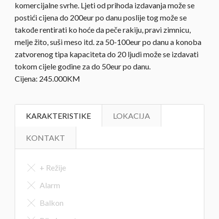
komercijalne svrhe. Ljeti od prihoda izdavanja može se
postići cijena do 200eur po danu poslije tog može se
takođe rentirati ko hoće da peče rakiju, pravi zimnicu,
melje žito, suši meso itd. za 50-100eur po danu a konoba
zatvorenog tipa kapaciteta do 20 ljudi može se izdavati
tokom cijele godine za do 50eur po danu.
Cijena: 245.000KM
KARAKTERISTIKE
LOKACIJA
KONTAKT
+ Režije
Alarm
Balkon