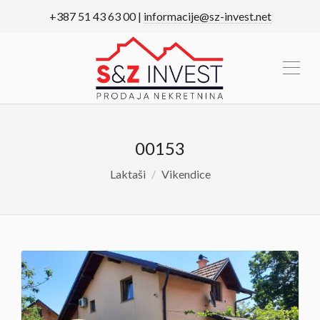
+387 51 43 63 00 |
informacije@sz-invest.net
00153
Laktaši
Vikendice