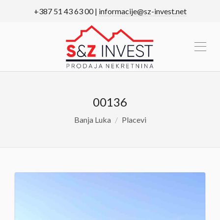
+387 51 43 63 00 |
informacije@sz-invest.net
00136
Banja Luka
Placevi