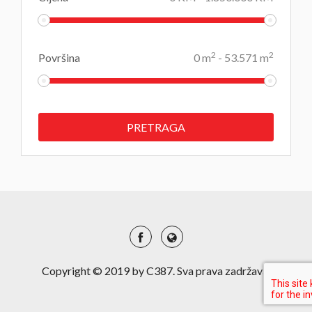
2
2
Površina
0
m
-
53.571
m
Copyright © 2019 by C387. Sva prava zadržava.