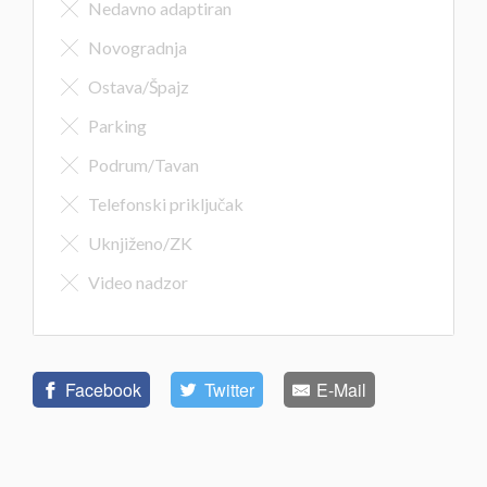
Nedavno adaptiran
Novogradnja
Ostava/Špajz
Parking
Podrum/Tavan
Telefonski priključak
Uknjiženo/ZK
Video nadzor
Facebook
Twitter
E-Mail