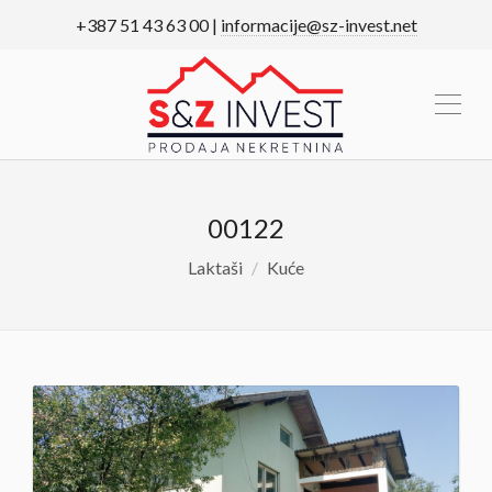
+387 51 43 63 00 |
informacije@sz-invest.net
00122
Laktaši
Kuće