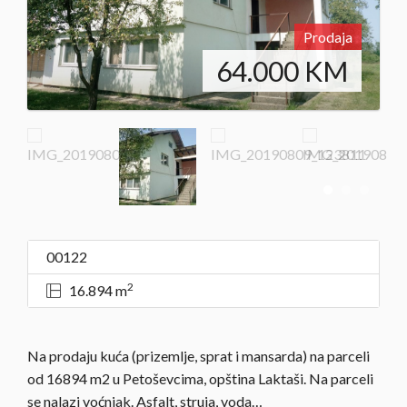
Prodaja
64.000
KM
00122
2
16.894 m
Na prodaju kuća (prizemlje, sprat i mansarda) na parceli
od 16894 m2 u Petoševcima, opština Laktaši. Na parceli
se nalazi voćnjak. Asfalt, struja, voda…