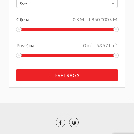
Sve
Cijena
0
KM
-
1.850.000
KM
2
2
Površina
0
m
-
53.571
m