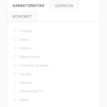
KARAKTERISTIKE
LOKACIJA
KONTAKT
+ Režije
Alarm
Balkon
Blindo vrata
Centralno grijanje
Garaža
Internet
Kablovska TV
Klima