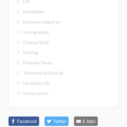
Lift
Namješten
Nedavno adaptiran
Novogradnja
Ostava/Špajz
Parking
Podrum/Tavan
Telefonski priključak
Uknjiženo/ZK
Video nadzor
Facebook
Twitter
E-Mail