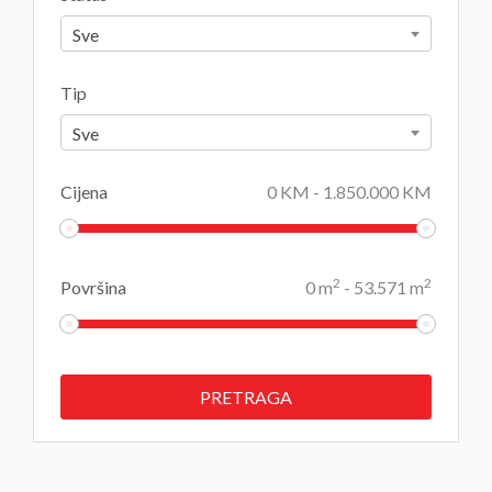
Sve
Tip
Sve
Cijena
0
KM
-
1.850.000
KM
2
2
Površina
0
m
-
53.571
m