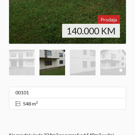
Prodaja
140.000
KM
00101
2
548 m
Na prodaju kuća 224m2 na parceli od 548m2 u ulici