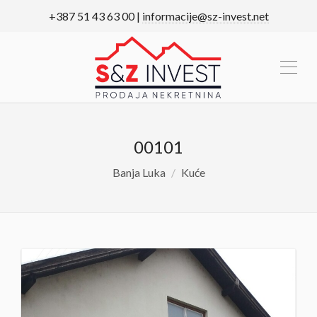
+387 51 43 63 00 |
informacije@sz-invest.net
00101
Banja Luka
Kuće