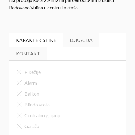
Radovana Vulina u centru Laktaša.
KARAKTERISTIKE
LOKACIJA
KONTAKT
+ Režije
Alarm
Balkon
Blindo vrata
Centralno grijanje
Garaža