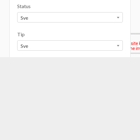
Status
Sve
Tip
Sve
Cijena
0
KM
-
1.850.000
KM
2
2
Površina
0
m
-
53.571
m