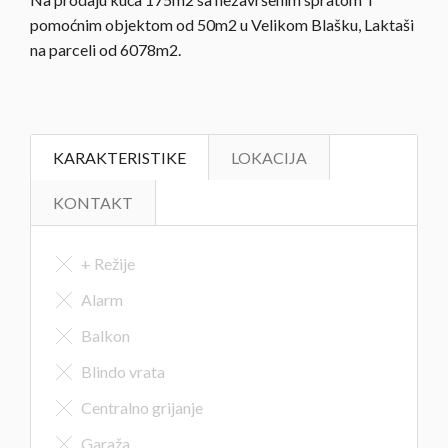
pomoćnim objektom od 50m2 u Velikom Blašku, Laktaši
na parceli od 6078m2.
KARAKTERISTIKE
LOKACIJA
KONTAKT
+ Režije
Alarm
Balkon
Blindo vrata
Centralno grijanje
Garaža