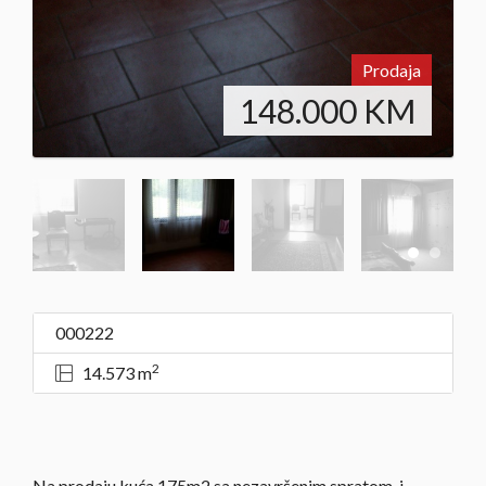
Prodaja
148.000
KM
000222
2
14.573 m
Na prodaju kuća 175m2 sa nezavršenim spratom i