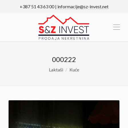
+387 51 43 63 00 |
informacije@sz-invest.net
000222
Laktaši
Kuće